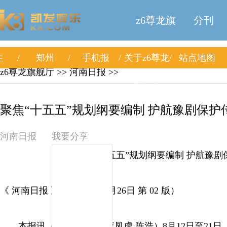
z6尊龙旗
分刊
生
郑州
手机报
关于z6尊龙
站点地图
舰厅
z6尊龙旗舰厅
>> 河南日报 >>
旗舰厅
聚焦“十五五”规划纲要编制 护航豫剧保护传
河南日报
我要分享
聚焦“十五五”规划纲要编制 护航豫剧
《 河南日报 》（ 2025年08月26日 第 02 版）
本报讯（记者 龚砚庆 李凤虎 陈浩）8月12日至21