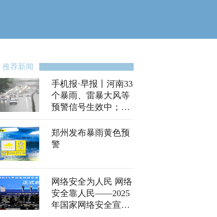
推荐新闻
手机报·早报丨河南33
个暴雨、雷暴大风等
预警信号生效中；规
范供应商账款支付 17
家车企积极响应
郑州发布暴雨黄色预
警
网络安全为人民 网络
安全靠人民——2025
年国家网络安全宣传
周河南省活动在商丘