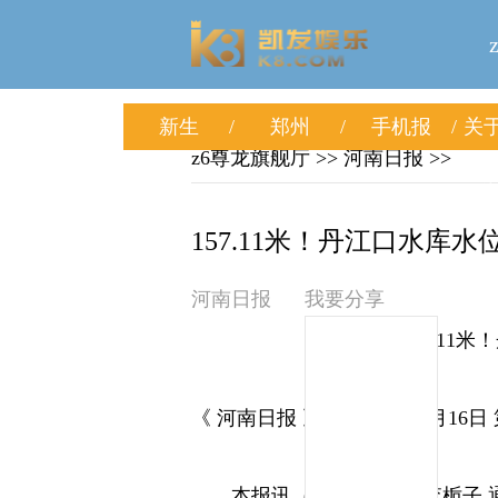
新生
郑州
手机报
关于
z6尊龙旗舰厅
>> 河南日报 >>
157.11米！丹江口水库水
河南日报
我要分享
157.1
《 河南日报 》（ 2025年09月16日 
本报讯（记者 李宗宽 李栀子 通