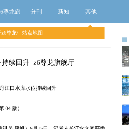
z6尊龙旗
分刊
新知
其他
z6尊龙
站点地图
舰厅
旗舰厅
位持续回升 -z6尊龙旗舰厅
1米！丹江口水库水位持续回升
第 04 版）
讯员 康帆）9月15日，记者从长江水文网获悉，