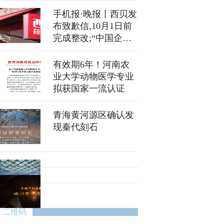
启动
手机报·晚报丨西贝发
布致歉信,10月1日前
完成整改;“中国企业
500强”榜单发布，河
南共有12家企业上榜
有效期6年！河南农
业大学动物医学专业
拟获国家一流认证
青海黄河源区确认发
现秦代刻石
二维码