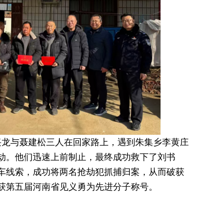
聂兴龙与聂建松三人在回家路上，遇到朱集乡李黄庄
劫。他们迅速上前制止，最终成功救下了刘书
车线索，成功将两名抢劫犯抓捕归案，从而破获
荣获第五届河南省见义勇为先进分子称号。