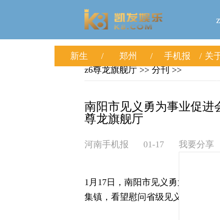
新生
郑州
手机报
关于
z6尊龙旗舰厅
>>
分刊
>>
南阳市见义勇为事业促进会
尊龙旗舰厅
河南手机报
01-17
我要分享
1月17日，南阳市见义勇为事业
集镇，看望慰问省级见义勇为英模