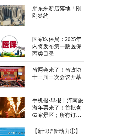
胖东来新店落地！刚
刚签约
国家医保局：2025年
内将发布第一版医保
丙类目录
省两会来了！省政协
十三届三次会议开幕
手机报·早报丨河南旅
游年票来了！首批含
62家景区；所有订单
打8折 支付宝今晨紧
急回应
【新“职”新动力①】