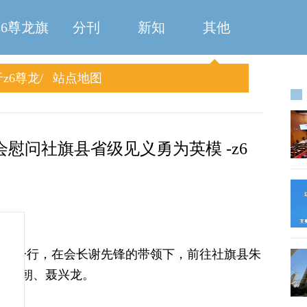
z6尊龙旗
分刊
新知
其他
z6尊龙
站点地图
舰厅
旗舰厅
慰问社旗县省级见义勇为英模 -z6
促进会一行，在会长谢先锋的带领下，前往社旗县朱
聂兴朝、聂兴龙。