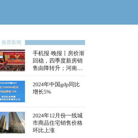
推荐新闻
手机报·晚报丨房价渐
回稳，四季度新房销
售由降转升；河南明
天10:00发放第一波新
春消费券
2024年中国gdp同比
增长5%
2024年12月份一线城
市商品住宅销售价格
环比上涨