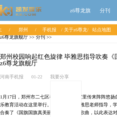
z6尊龙旗
分刊
生
郑州
手机报
关于z6尊龙
站点地图
舰厅
z6尊龙旗舰厅
>>
分刊
>>
旗舰厅
郑州校园响起红色旋律 毕雅思指导吹奏《国
z6尊龙旗舰厅
河南手机报
01-22
我要分享
1月17日，郑州市二七区春晖小学的教室里传来阵阵悠
乐教育活动在这里举行。此次活动由毕雅思老师指导，
合奏了《国旗国旗真美丽》等红色经典歌曲，以此表达