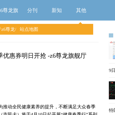
z6尊龙旗
分刊
新知
其他
z6尊龙
站点地图
舰厅
旗舰厅
优惠券明日开抢 -z6尊龙旗舰厅
9
为推动全民健康素养的提升，不断满足大众春季
特
市民卡）将于4月10日起开展“健康春季行”系列