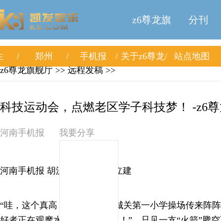
z6尊龙旗
分刊
生
郑州
手机报
关于z6尊龙
站点地图
舰厅
z6尊龙旗舰厅
>> 远程发稿 >>
旗舰厅
科技运动会，点燃老区学子科技梦！ -z6
河南手机报
我要分享
河南手机报 胡汉科 通讯员 孙立建
“哇，这个真高！”信阳市新县城关第一小学操场传来阵
好者正在观摩水火箭发射。“嗖！”，只见一支“火箭”腾