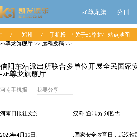
z6尊龙旗
分刊
生
郑州
手机报
关于z6尊龙
站点地图
舰厅
z6尊龙旗舰厅
>> 远程发稿 >>
旗舰厅
信阳东站派出所联合多单位开展全民国家
-z6尊龙旗舰厅
河南手机报
我要分享
河南日报社文旅全媒体中心 胡汉科 通讯员 刘哲雪
2026年4月15日是第十一个全民国家安全教育日，武汉