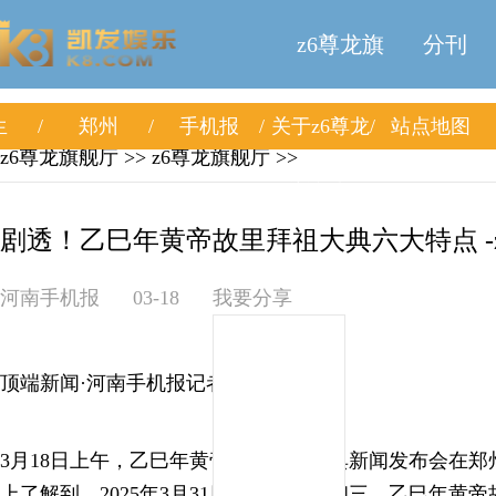
z6尊龙旗
分刊
生
郑州
手机报
关于z6尊龙
站点地图
舰厅
z6尊龙旗舰厅
>>
z6尊龙旗舰厅
>>
旗舰厅
剧透！乙巳年黄帝故里拜祖大典六大特点 -
河南手机报
03-18
我要分享
顶端新闻·河南手机报记者 许光琳
3月18日上午，乙巳年黄帝故里拜祖大典新闻发布会在
上了解到，2025年3月31日，农历三月初三，乙巳年黄