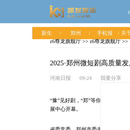
新生
郑州
手机报
关于
z6尊龙旗舰厅
>>
z6尊龙旗舰厅
>>
2025·郑州微短剧高质量发
河南日报
09-24
我要分享
“豫”见好剧，“郑”等你来。9月23
展中心开幕。
省委常委、郑州市委书记安伟出席