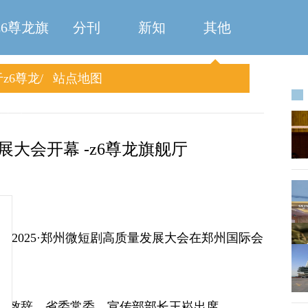
z6尊龙旗
分刊
新知
其他
z6尊龙
站点地图
舰厅
旗舰厅
展大会开幕 -z6尊龙旗舰厅
日，2025·郑州微短剧高质量发展大会在郑州国际会
并致辞，省委常委、宣传部部长王崧出席。