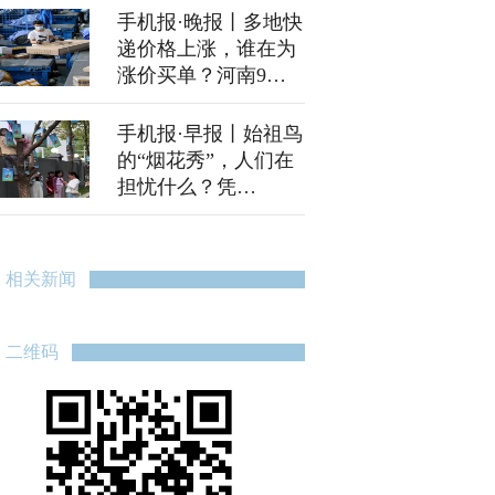
段易堵
手机报·晚报丨多地快
递价格上涨，谁在为
涨价买单？河南9月
降水量为1961年以来
同期最多
手机报·早报丨始祖鸟
的“烟花秀”，人们在
担忧什么？凭
《731》电影票根，
河南这些景区免门票
相关新闻
二维码