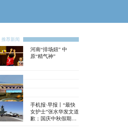
推荐新闻
河南“排场妞” 中
原“精气神”
手机报·早报丨“最快
女护士”张水华发文道
歉；国庆中秋假期将
至，河南高速这些路