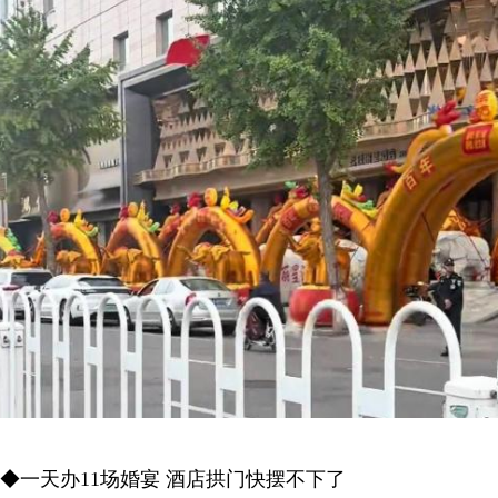
◆一天办11场婚宴 酒店拱门快摆不下了