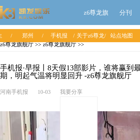
z6尊龙旗
分刊
生
郑州
手机报
关于z6尊龙
站点地图
舰厅
z6尊龙旗舰厅
>>
z6尊龙旗舰厅
>>
旗舰厅
手机报·早报丨8天假13部影片，谁将赢到
期，明起气温将明显回升 -z6尊龙旗舰厅
河南手机报
10-03
我要分享