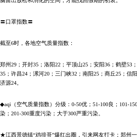
脑留出放松和消化的空间，才能找回假期的初衷。
〓口罩指数〓
截至6时，各地空气质量指数：
郑州29；开封35；洛阳22；平顶山25；安阳36；鹤壁53
35；许昌24；漯河20；三门峡32；南阳25；商丘25；信阳
济源24。
◆aqi（空气质量指数）分级：0-50优；51-100良；101-1
染；201-300重度污染；大于300严重污染。
★江西景德镇“鸡排哥”爆红出圈，引来网友打卡；郑州