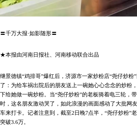
〓千万大报·如影随形〓
★本报由河南日报社、河南移动联合出品
继景德镇“鸡排哥”爆红后，济源市一家炒粉店“尧仔炒粉
了：为给车祸出院后的朋友送上一碗她心心念念的炒粉
下给她做一碗炒粉。当“尧仔炒粉”的老板骑着电三轮，
时，这名朋友激动哭了，如此浪漫的画面感动了大批网友
车来打卡。记者注意到，截至2日晚7点半，“尧仔炒粉”
突破3.6万。