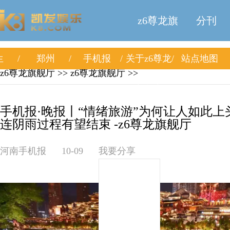
z6尊龙旗
分刊
生
郑州
手机报
关于z6尊龙
站点地图
舰厅
z6尊龙旗舰厅
>>
z6尊龙旗舰厅
>>
旗舰厅
手机报·晚报丨“情绪旅游”为何让人如此上
连阴雨过程有望结束 -z6尊龙旗舰厅
河南手机报
10-09
我要分享