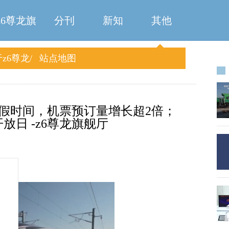
z6尊龙旗
分刊
新知
其他
z6尊龙
站点地图
舰厅
旗舰厅
假时间，机票预订量增长超2倍；
开放日 -z6尊龙旗舰厅