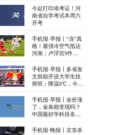
公司！
今起打印准考证！河
南省自学考试本周六
开考
手机报·早报丨“冻”真
格！最强冷空气抵达
河南；卢浮宫9件珠
宝被盗，两件已找回
手机报·早报丨多省发
文鼓励开设大学生技
师班；降温8℃，今
夜河南部分地区有雪
手机报·早报丨金价涨
了，金条能变现吗？
中国最好学科排名发
布，河南18所高校上
榜
手机报·晚报丨京东杀