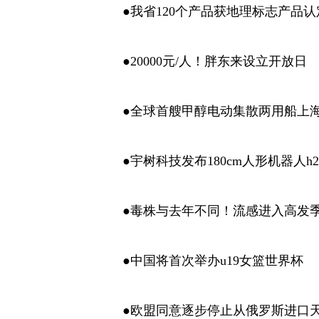
●我省120个产品获地理标志产品认
●20000元/人！胖东来设立开放日
●全球首艘甲醇电动集散两用船上
●宇树科技发布180cm人形机器人h2
●毒株与去年不同！流感进入高发
●中国将首次举办u19女篮世界杯
●欧盟同意逐步停止从俄罗斯进口