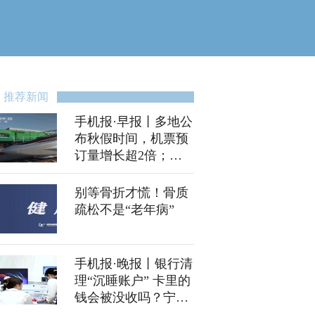
推荐新闻
手机报·早报丨多地公
布秋假时间，机票预
订量增长超2倍；
20000元/人！胖东来
设立开放日
别等骨折才慌！骨质
疏松不是“老年病”
手机报·晚报丨银行清
理“沉睡账户” 卡里的
钱会被没收吗？宁德
时代，在河南成立新