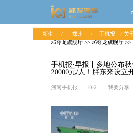
新生
郑州
手机报
关于
z6尊龙旗舰厅
>>
z6尊龙旗舰厅
>>
手机报·早报丨多地公布秋
20000元/人！胖东来设立
河南手机报
10-21
我要分享