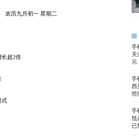
报） 农历九月初一 星期二
手
关
长超2倍
元
准
手
西
些
模式
手
抵
已