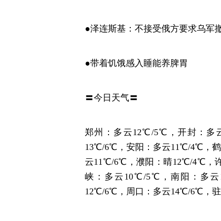
●泽连斯基：不接受俄方要求乌军
●带着饥饿感入睡能养脾胃
〓今日天气〓
郑州：多云12℃/5℃，开封：多云
13℃/6℃，安阳：多云11℃/4℃，
云11℃/6℃，濮阳：晴12℃/4℃，
峡：多云10℃/5℃，南阳：多云
12℃/6℃，周口：多云14℃/6℃，