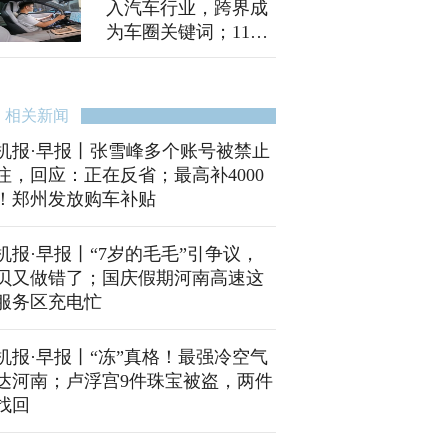
入汽车行业，跨界成
为车圈关键词；11月
1日至30日，入户调
查来了！
相关新闻
机报·早报丨张雪峰多个账号被禁止
注，回应：正在反省；最高补4000
！郑州发放购车补贴
机报·早报丨“7岁的毛毛”引争议，
贝又做错了；国庆假期河南高速这
服务区充电忙
机报·早报丨“冻”真格！最强冷空气
达河南；卢浮宫9件珠宝被盗，两件
找回