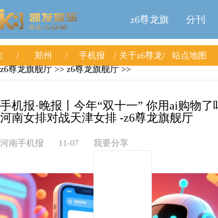
z6尊龙旗
分刊
生
郑州
手机报
关于z6尊龙
站点地图
舰厅
z6尊龙旗舰厅
>>
z6尊龙旗舰厅
>>
旗舰厅
手机报·晚报丨今年“双十一” 你用ai购物
河南女排对战天津女排 -z6尊龙旗舰厅
河南手机报
11-07
我要分享