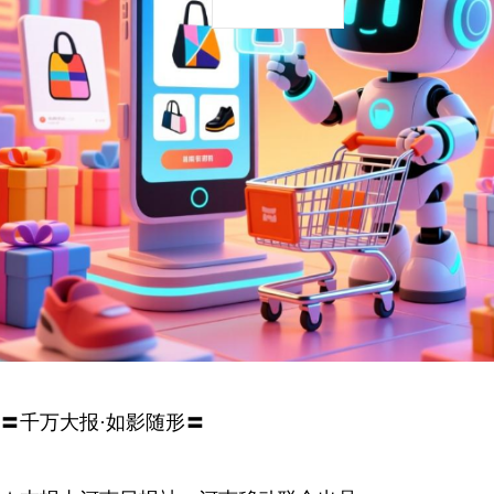
〓千万大报·如影随形〓