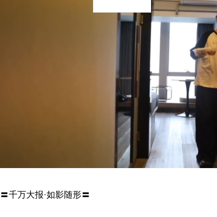
〓千万大报·如影随形〓