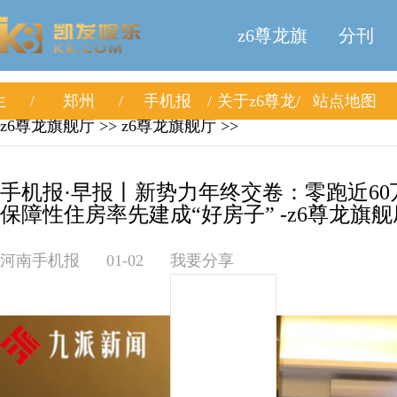
z6尊龙旗
分刊
生
郑州
手机报
关于z6尊龙
站点地图
舰厅
z6尊龙旗舰厅
>>
z6尊龙旗舰厅
>>
旗舰厅
手机报·早报丨新势力年终交卷：零跑近60万
保障性住房率先建成“好房子” -z6尊龙旗舰
河南手机报
01-02
我要分享