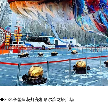
◆30米长鳌鱼花灯亮相哈尔滨龙塔广场