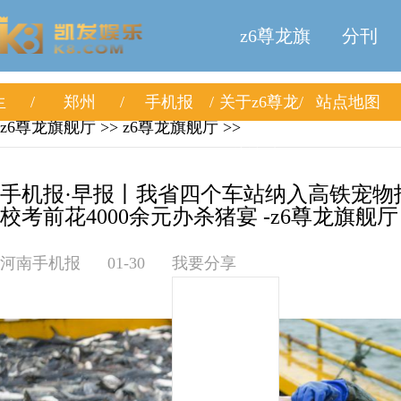
z6尊龙旗
分刊
生
郑州
手机报
关于z6尊龙
站点地图
舰厅
z6尊龙旗舰厅
>>
z6尊龙旗舰厅
>>
旗舰厅
手机报·早报丨我省四个车站纳入高铁宠物
校考前花4000余元办杀猪宴 -z6尊龙旗舰厅
河南手机报
01-30
我要分享