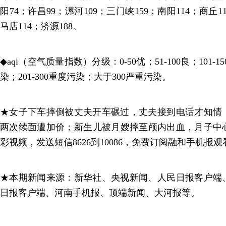
阳74；许昌99；漯河109；三门峡159；南阳114；商丘1
马店114；济源188。
◆aqi（空气质量指数）分级：0-50优；51-100良；101-1
染；201-300重度污染；大于300严重污染。
★女子下车摔倒被丈夫开车碾过，丈夫接到电话才知情
两次续面遭加价；新生儿被月嫂摔至颅内出血，月子中
彩视频，发送短信8626到10086，免费订阅融和手机报观
★本期新闻来源：新华社、央视新闻、人民日报客户端
日报客户端、河南手机报、顶端新闻、大河报等。