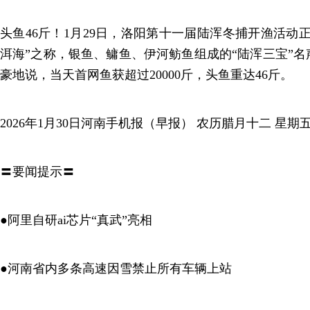
头鱼46斤！1月29日，洛阳第十一届陆浑冬捕开渔活动
洱海”之称，银鱼、鳙鱼、伊河鲂鱼组成的“陆浑三宝”
豪地说，当天首网鱼获超过20000斤，头鱼重达46斤。
2026年1月30日河南手机报（早报） 农历腊月十二 星期
〓要闻提示〓
●阿里自研ai芯片“真武”亮相
●河南省内多条高速因雪禁止所有车辆上站