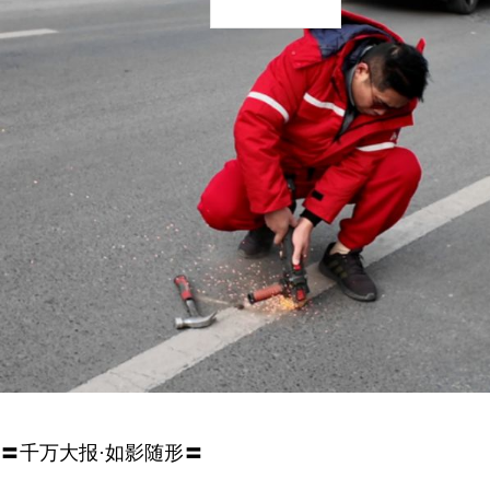
〓千万大报·如影随形〓