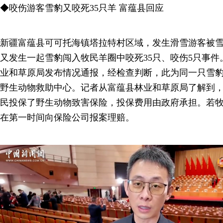
◆咬伤游客雪豹又咬死35只羊 富蕴县回应
新疆富蕴县可可托海镇塔拉特村区域，发生滑雪游客被雪
又发生一起雪豹闯入牧民羊圈中咬死35只、咬伤5只事件
业和草原局发布情况通报，经检查判断，此为同一只雪
野生动物救助中心。记者从富蕴县林业和草原局了解到，
民投保了野生动物致害保险，投保费用由政府承担。若
在第一时间向保险公司报案理赔。