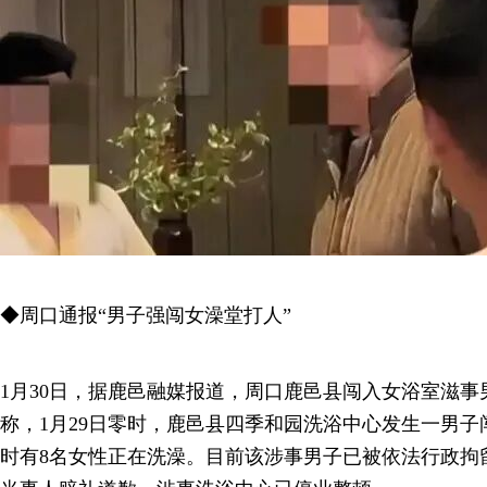
◆周口通报“男子强闯女澡堂打人”
1月30日，据鹿邑融媒报道，周口鹿邑县闯入女浴室滋
称，1月29日零时，鹿邑县四季和园洗浴中心发生一男
时有8名女性正在洗澡。目前该涉事男子已被依法行政拘