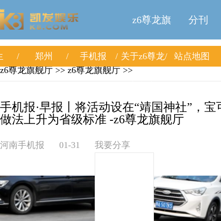
z6尊龙旗
分刊
生
郑州
手机报
关于z6尊龙
站点地图
舰厅
z6尊龙旗舰厅
>>
z6尊龙旗舰厅
>>
旗舰厅
手机报·早报丨将活动设在“靖国神社”，
做法上升为省级标准 -z6尊龙旗舰厅
河南手机报
01-31
我要分享