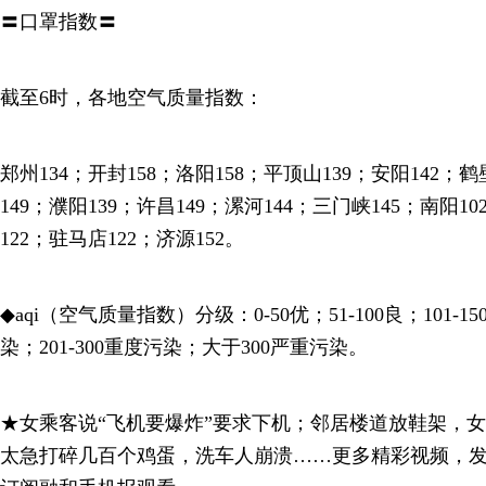
〓口罩指数〓
截至6时，各地空气质量指数：
郑州134；开封158；洛阳158；平顶山139；安阳142；鹤
149；濮阳139；许昌149；漯河144；三门峡145；南阳1
122；驻马店122；济源152。
◆aqi（空气质量指数）分级：0-50优；51-100良；101-1
染；201-300重度污染；大于300严重污染。
★女乘客说“飞机要爆炸”要求下机；邻居楼道放鞋架，
太急打碎几百个鸡蛋，洗车人崩溃……更多精彩视频，发送短