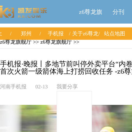
z6尊龙旗
分刊
生
郑州
手机报
关于z6尊龙
站点地图
舰厅
z6尊龙旗舰厅
>>
z6尊龙旗舰厅
>>
旗舰厅
手机报·晚报丨多地节前叫停外卖平台“内
首次火箭一级箭体海上打捞回收任务 -z6
河南手机报
02-13
我要分享