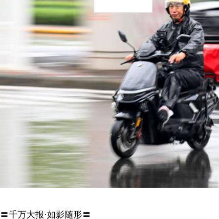
〓千万大报·如影随形〓