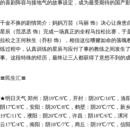
的喜剧阵容与接地气的故事设定，成为最受期待的国产
千金不换的剧情简介：妈妈万芸（马丽 饰）决心让身患
星辰（范丞丞 饰）完成一场真正的全程马拉松比赛，于是
拉松之王何秋生（乔杉 饰），相信这位嗜赌如命的落魄
练过程中，认真训练的星辰与应付了事的教练之间发生
事。这段特殊的经历，最终让三人都获得了意想不到的
〓民生汇〓
★明日天气 郑州：阴19℃/9℃，开封：阴20℃/10℃，洛
阴17℃/8℃，安阳：阴20℃/8℃，鹤壁：阴20℃/7℃，新
19℃/11℃，濮阳：阴20℃/9℃，许昌：阴18℃/6℃，漯
云17℃/4℃，南阳：阴18℃/7℃，商丘：阴19℃/7℃，信