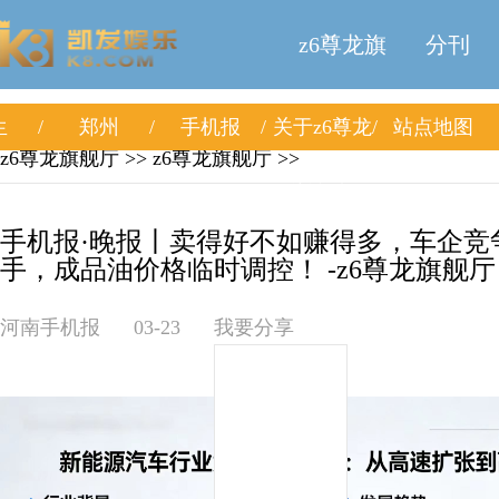
z6尊龙旗
分刊
生
郑州
手机报
关于z6尊龙
站点地图
舰厅
z6尊龙旗舰厅
>>
z6尊龙旗舰厅
>>
旗舰厅
手机报·晚报丨卖得好不如赚得多，车企竞
手，成品油价格临时调控！ -z6尊龙旗舰厅
河南手机报
03-23
我要分享