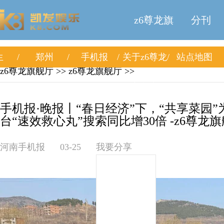
z6尊龙旗
分刊
生
郑州
手机报
关于z6尊龙
站点地图
舰厅
z6尊龙旗舰厅
>>
z6尊龙旗舰厅
>>
旗舰厅
手机报·晚报丨“春日经济”下，“共享菜园
台“速效救心丸”搜索同比增30倍 -z6尊龙
河南手机报
03-25
我要分享