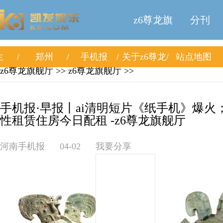
z6尊龙旗
分刊
生
郑州
手机报
关于z6尊龙
站点地图
舰厅
z6尊龙旗舰厅
>>
z6尊龙旗舰厅
>>
旗舰厅
手机报·早报丨ai清明短片《纸手机》爆
性租赁住房今日配租 -z6尊龙旗舰厅
河南手机报
04-02
我要分享