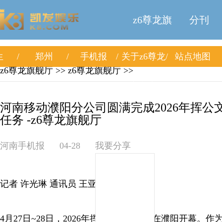
z6尊龙旗
分刊
生
郑州
手机报
关于z6尊龙
站点地图
舰厅
z6尊龙旗舰厅
>>
z6尊龙旗舰厅
>>
旗舰厅
河南移动濮阳分公司圆满完成2026年挥公
任务 -z6尊龙旗舰厅
河南手机报
04-28
我要分享
记者 许光琳 通讯员 王亚欣
4月27日~28日，2026年挥公文化旅游节在濮阳开幕。