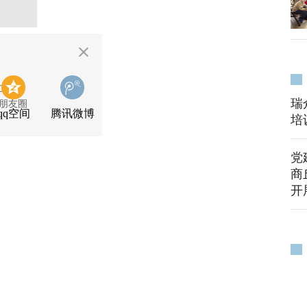
二维码
瑞
朋友圈
qq空间
腾讯微博
培
党
商
开