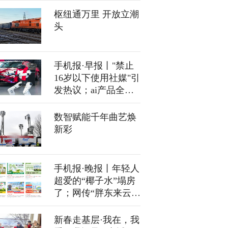
枢纽通万里 开放立潮
头
手机报·早报丨"禁止
16岁以下使用社媒"引
发热议；ai产品全球
总榜发布：千问排第
三
数智赋能千年曲艺焕
新彩
手机报·晚报丨年轻人
超爱的“椰子水”塌房
了；网传“胖东来云仓
有望落子青岛”为不实
信息
新春走基层·我在，我