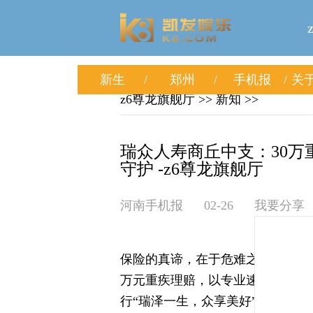
新生
郑州
手机报
关于
z6尊龙旗舰厅
>>
新知
>>
瑞众人寿商丘中支：30万
守护 -z6尊龙旗舰厅
河南手机报
02-26
我要分享
保险的真谛，在于危难之际的挺身
万元重疾理赔，以专业速度与暖心
行“瑞泽一生，众享美好”的品牌承