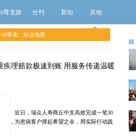
z6尊龙旗
分刊
新知
其他
z6尊龙
站点地图
舰厅
旗舰厅
重疾理赔款极速到账 用服务传递温暖
而出。近日，瑞众人寿商丘中支高效完成一笔30
服务，为患病客户撑起希望之伞，用实际行动践
诺。