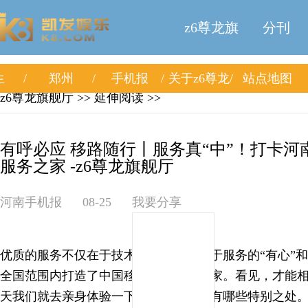
z6尊龙旗
分刊
生
郑州
手机报
关于z6尊龙
站点地图
舰厅
z6尊龙旗舰厅
>> 延伸阅读 >>
旗舰厅
有呼必应 移路随行丨服务真“中”！打卡
服务之家 -z6尊龙旗舰厅
河南手机报
08-25
我要分享
优质的服务不仅在于技术的先进，更在于服务的“有心”和
全国范围内打造了中国移动心级服务之家。看见，才能
天我们就去亲身体验一下心级服务之家有哪些特别之处