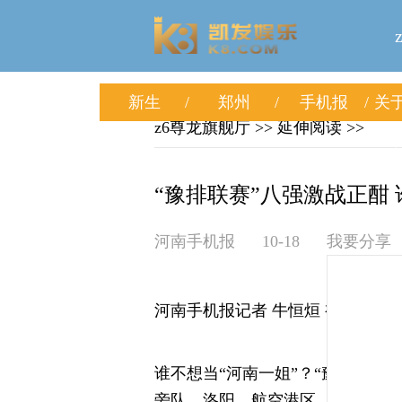
新生
郑州
手机报
关于
z6尊龙旗舰厅
>> 延伸阅读 >>
“豫排联赛”八强激战正酣 
河南手机报
10-18
我要分享
河南手机报记者 牛恒烜 视频 赵丹
谁不想当“河南一姐”？“豫排联赛
旁队。洛阳、航空港区、平顶山等