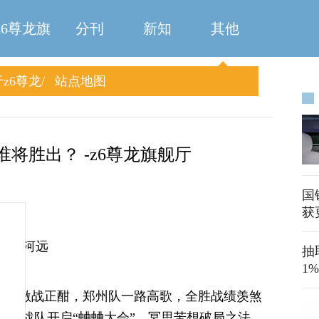
z6尊龙旗
分刊
新知
其他
z6尊龙
站点地图
舰厅
旗舰厅
谁将胜出？ -z6尊龙旗舰厅
国
获
心 刘河远
抽
1
”八强激战正酣，郑州队一路高歌，全胜战绩羡煞
七支战队开启“蛐蛐大会”，冥思苦想破局之法，