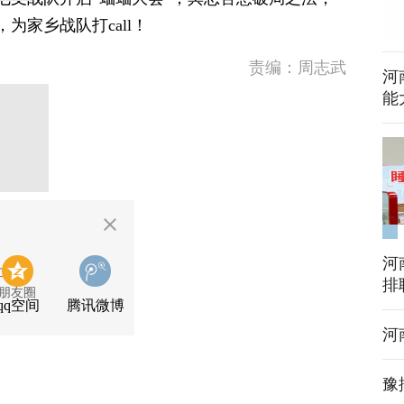
为家乡战队打call！
责编：周志武
河
能
河
二维码
排
朋友圈
qq空间
腾讯微博
河
豫