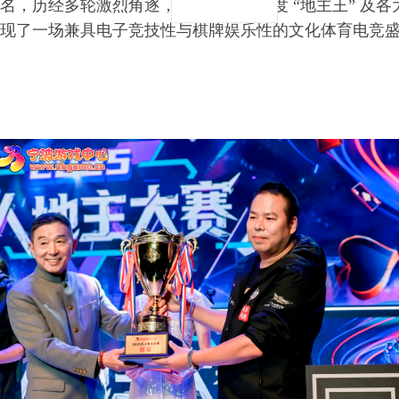
名，历经多轮激烈角逐，最终诞生了年度 “地主王” 及
现了一场兼具电子竞技性与棋牌娱乐性的文化体育电竞