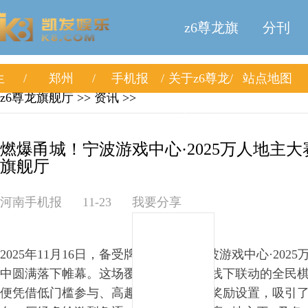
z6尊龙旗
分刊
生
郑州
手机报
关于z6尊龙
站点地图
舰厅
z6尊龙旗舰厅
>> 资讯 >>
旗舰厅
燃爆甬城！宁波游戏中心·2025万人地主大赛
旗舰厅
河南手机报
11-23
我要分享
2025年11月16日，备受牌友关注的 “宁波游戏中心·202
中圆满落下帷幕。这场覆全宁波、线上线下联动的全民
便凭借低门槛参与、高趣味竞技、丰厚奖励设置，吸引