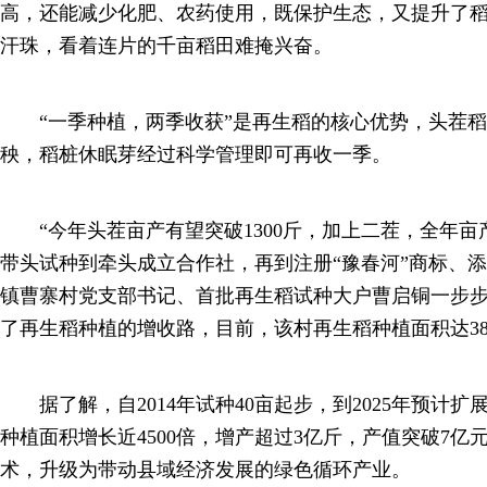
高，还能减少化肥、农药使用，既保护生态，又提升了
汗珠，看着连片的千亩稻田难掩兴奋。
“一季种植，两季收获”是再生稻的核心优势，头茬稻
秧，稻桩休眠芽经过科学管理即可再收一季。
“今年头茬亩产有望突破1300斤，加上二茬，全年亩产预
带头试种到牵头成立合作社，再到注册“豫春河”商标、
镇曹寨村党支部书记、首批再生稻试种大户曹启铜一步步
了再生稻种植的增收路，目前，该村再生稻种植面积达38
据了解，自2014年试种40亩起步，到2025年预计扩
种植面积增长近4500倍，增产超过3亿斤，产值突破7
术，升级为带动县域经济发展的绿色循环产业。