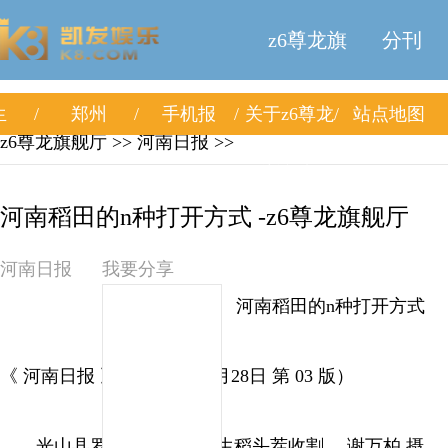
z6尊龙旗
分刊
生
郑州
手机报
关于z6尊龙
站点地图
舰厅
z6尊龙旗舰厅
>> 河南日报 >>
旗舰厅
河南稻田的n种打开方式 -z6尊龙旗舰厅
河南日报
我要分享
河南稻田的n种打开方式
《 河南日报 》（ 2025年08月28日 第 03 版）
光山县罗陈乡张楼村再生稻头茬收割。 谢万柏 摄