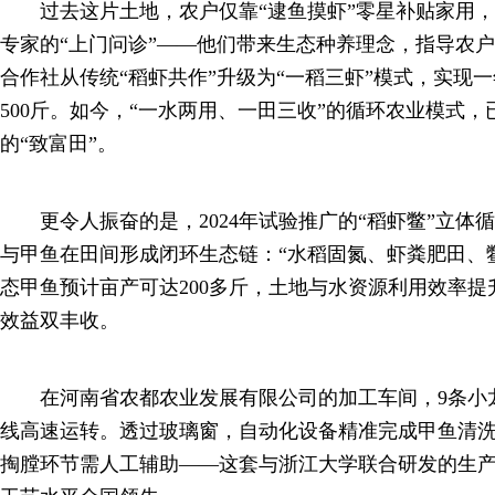
过去这片土地，农户仅靠“逮鱼摸虾”零星补贴家用，
专家的“上门问诊”——他们带来生态种养理念，指导农
合作社从传统“稻虾共作”升级为“一稻三虾”模式，实现
500斤。如今，“一水两用、一田三收”的循环农业模式
的“致富田”。
更令人振奋的是，2024年试验推广的“稻虾鳖”立体
与甲鱼在田间形成闭环生态链：“水稻固氮、虾粪肥田、
态甲鱼预计亩产可达200多斤，土地与水资源利用效率提
效益双丰收。
在河南省农都农业发展有限公司的加工车间，9条小龙
线高速运转。透过玻璃窗，自动化设备精准完成甲鱼清
掏膛环节需人工辅助——这套与浙江大学联合研发的生产