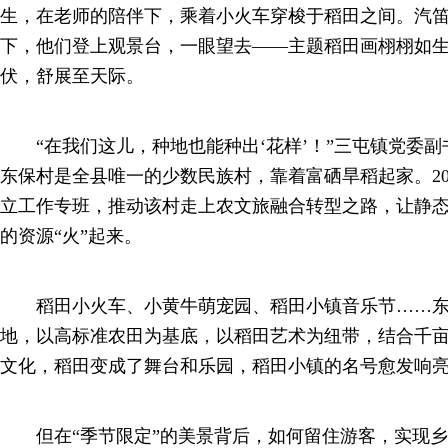
生，在老师的陪伴下，乘着小火车穿梭于稻田之间。汽
下，他们登上观景台，一眼望去——主题稻田画栩栩如
伏，舒展至天际。
“在我们这儿，种地也能种出‘花样’！”三屯镇党委副
东保村是全县唯一的少数民族村，靠着富硒旱稻起家。20
立工作专班，推动该村走上农文旅融合转型之路，让静态
的资源“火”起来。
稻田小火车、小黄牛萌宠园、稻田小镇音乐节……东
地，以高标准农田为基底，以稻田艺术为纽带，结合千
文化，稻田变成了舞台和乐园，稻田小镇的名号愈发响
但在“季节限定”的美景背后，如何留住游客，实现乡