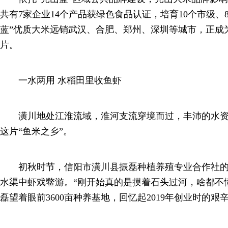
共有7家企业14个产品获绿色食品认证，培育10个市级、
蓝”优质大米远销武汉、合肥、郑州、深圳等城市，正成
片。
一水两用 水稻田里收鱼虾
潢川地处江淮流域，淮河支流穿境而过，丰沛的水资
这片“鱼米之乡”。
初秋时节，信阳市潢川县振磊种植养殖专业合作社的
水渠中虾戏鳖游。“刚开始真的是摸着石头过河，啥都不
磊望着眼前3600亩种养基地，回忆起2019年创业时的艰