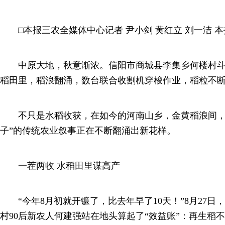
□本报三农全媒体中心记者 尹小剑 黄红立 刘一洁 本
中原大地，秋意渐浓。信阳市商城县李集乡何楼村斗
稻田里，稻浪翻涌，数台联合收割机穿梭作业，稻粒不
不只是水稻收获，在如今的河南山乡，金黄稻浪间，
子”的传统农业叙事正在不断翻涌出新花样。
一茬两收 水稻田里谋高产
“今年8月初就开镰了，比去年早了10天！”8月27日
村90后新农人何建强站在地头算起了“效益账”：再生稻