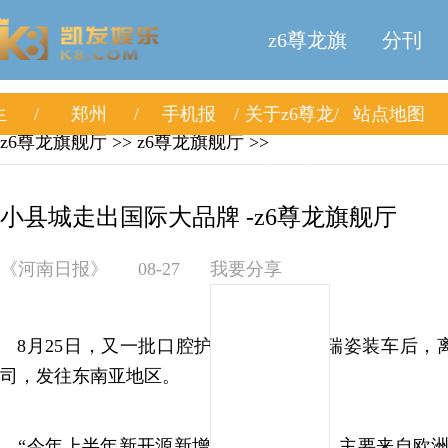
z6尊龙旗
分刊
生
郑州
手机报
关于z6尊龙
站点地图
舰厅
z6尊龙旗舰厅
>>
z6尊龙旗舰厅
>>
旗舰厅
小县城走出国际大品牌 -z6尊龙旗舰厅
《河南日报》
08-27
我要分享
8月25日，又一批口腔护理高端原料欧瑞姿装车后，
司，发往东南亚地区。
“今年上半年新开源新增国际客户28家，主要来自欧洲