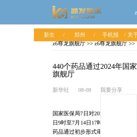
新生
郑州
手机报
关于
z6尊龙旗舰厅
>>
z6尊龙旗舰厅
>>
440个药品通过2024年国
旗舰厅
新华社
08-08
我要分享
国家医保局7日对2024年国家医保
日9时至7月14日17时，共收到企业
药品通过初步形式审查。与2023