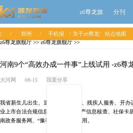
z6尊龙旗
分刊
生
郑州
手机报
关于z6尊龙
站点地图
舰厅
z6尊龙旗舰厅
>>
z6尊龙旗舰厅
>>
旗舰厅
河南9个“高效办成一件事”上线试用 -z6尊
大河网
08-15
我要分享
我省新生儿出生、退休、教育入学、残疾人服务、开办
业上市合法合规信息核查、企业破产信息核查、社保卡居
南政务服务网、“豫事办”app上线试用。