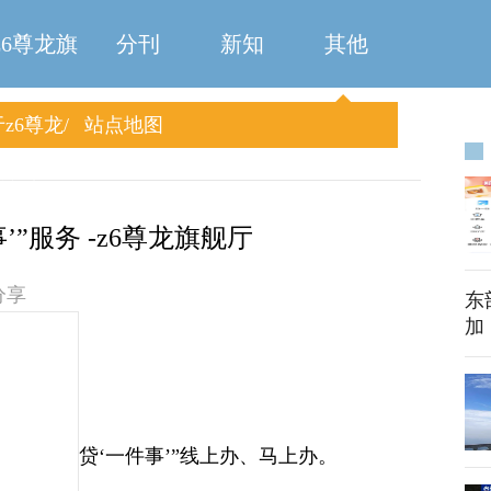
z6尊龙旗
分刊
新知
其他
z6尊龙
站点地图
舰厅
旗舰厅
”服务 -z6尊龙旗舰厅
分享
东
加
“还清房贷‘一件事’”线上办、马上办。