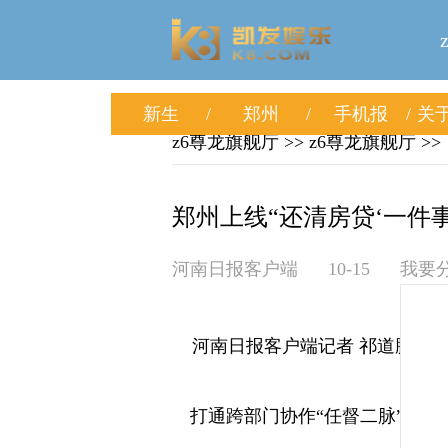
新生
郑州
手机报
关于
z6尊龙旗舰厅
>>
z6尊龙旗舰厅
>>
郑州上线“还清房贷‘一件事’
河南日报客户端
10-15
我要
河南日报客户端记者 祁道鹏
打通跨部门协作“任督二脉”，实现