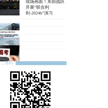
现场画面！东部战区
开展“联合利
剑-2024b”演习
二维码