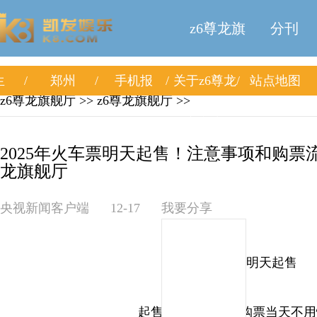
z6尊龙旗
分刊
生
郑州
手机报
关于z6尊龙
站点地图
舰厅
z6尊龙旗舰厅
>>
z6尊龙旗舰厅
>>
旗舰厅
2025年火车票明天起售！注意事项和购票流
龙旗舰厅
央视新闻客户端
12-17
我要分享
2025年火车票明天起售
起售时间早设置，购票当天不用