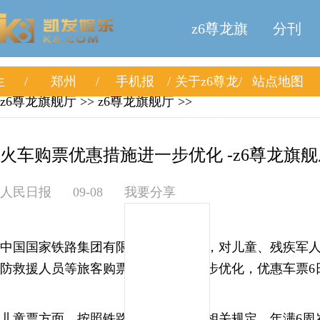
z6尊龙旗
分刊
生
郑州
手机报
关于z6尊龙
站点地图
舰厅
z6尊龙旗舰厅
>>
z6尊龙旗舰厅
>>
旗舰厅
火车购票优惠措施进一步优化 -z6尊龙旗舰
人民日报
09-08
我要分享
中国国家铁路集团有限公司日前宣布，对儿童、残疾军
防救援人员等旅客购票优惠措施进一步优化，优惠车票6
儿童票方面，按照铁路旅客运输规程相关规定，年满6周