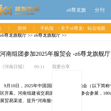
z6尊龙旗
分刊
生
郑州
手机报
关于z6尊龙
站点地图
舰厅
z6尊龙旗舰厅
>>
z6尊龙旗舰厅
>>
旗舰厅
河南组团参加2025年服贸会 -z6尊龙旗舰厅
《河南日报》
09-11
我要分享
9月10日，2025年中国国际服务贸易交易会（以下简称
区开幕。河南组建省交易团及地方经贸团参会参展，18
展贸易渠道、提升“河南服务”影响力。