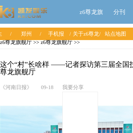
z6尊龙旗
分刊
生
郑州
手机报
关于z6尊龙
站点地图
舰厅
z6尊龙旗舰厅
>>
z6尊龙旗舰厅
>>
旗舰厅
这个“村”长啥样 ——记者探访第三届全国技
尊龙旗舰厅
《河南日报》
09-18
我要分享