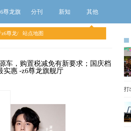
z6尊龙旗
分刊
新知
其他
z6尊龙
站点地图
舰厅
旗舰厅
能源车，购置税减免有新要求；国庆档
实惠 -z6尊龙旗舰厅
打