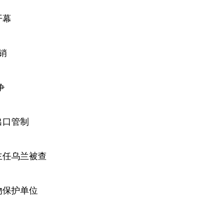
开幕
销
争
出口管制
主任乌兰被查
物保护单位