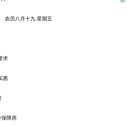
报） 农历八月十九 星期五
要求
实惠
榜
作保障房