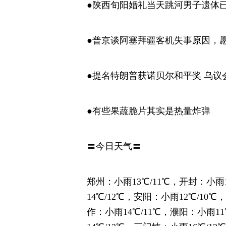
●陕西旬阳婚礼当天跳河男子遗体
●普京谈阿塞拜疆客机失事原因，
●提名特朗普获诺贝尔和平奖 乌议
●有些果蔬脆片其实是热量炸弹
〓今日天气〓
郑州：小雨13℃/11℃，开封：小雨1
14℃/12℃，安阳：小雨12℃/10℃
作：小雨14℃/11℃，濮阳：小雨11