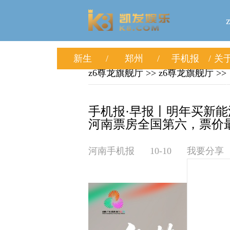
新生
郑州
手机报
关于
z6尊龙旗舰厅
>>
z6尊龙旗舰厅
>>
手机报·早报丨明年买新
河南票房全国第六，票价最
河南手机报
10-10
我要分享