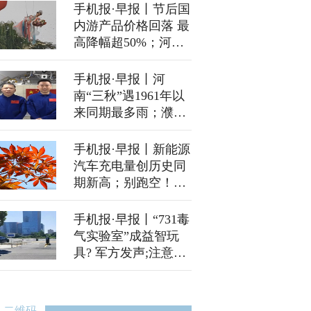
手机报·早报丨节后国
内游产品价格回落 最
高降幅超50%；河南
全省秋作物收获已超
六成
手机报·早报丨河
南“三秋”遇1961年以
来同期最多雨；濮阳
小伙儿捡到12万元现
金，婉拒万元酬谢
手机报·早报丨新能源
汽车充电量创历史同
期新高；别跑空！河
南多家景区已约满
手机报·早报丨“731毒
气实验室”成益智玩
具? 军方发声;注意！
郑州今晚临时交通管
制
二维码