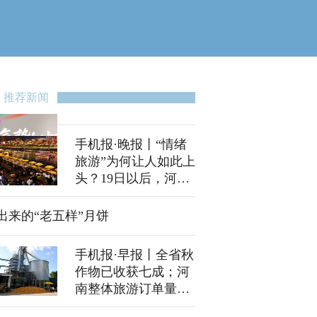
推荐新闻
手机报·晚报丨“情绪
旅游”为何让人如此上
头？19日以后，河南
连阴雨过程有望结束
出来的“老五样”月饼
手机报·早报丨全省秋
作物已收获七成；河
南整体旅游订单量同
比增长10%