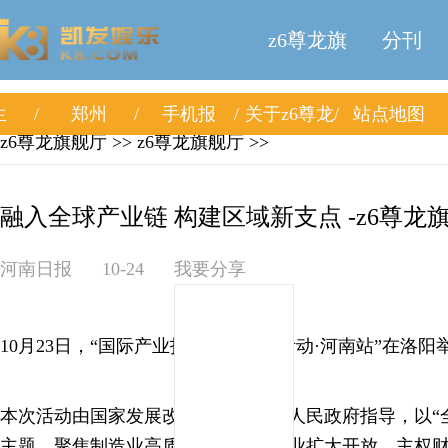
z6尊龙旗
分刊
生
郑州
手机报
关于z6尊龙
站点地图
舰厅
z6尊龙旗舰厅
>>
z6尊龙旗舰厅
>>
旗舰厅
融入全球产业链 构建区域新支点 -z6尊龙
河南日报
10-24
我要分享
10月23日，“国际产业投资合作对接活动·河南站”在洛阳
本次活动由国家发展改革委、河南省人民政府指导，以“
主题，聚焦制造业高质量发展、服务业扩大开放、主权