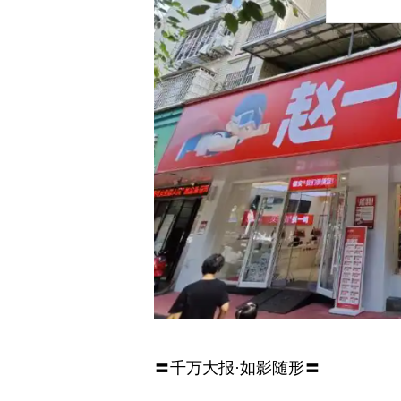
〓千万大报·如影随形〓