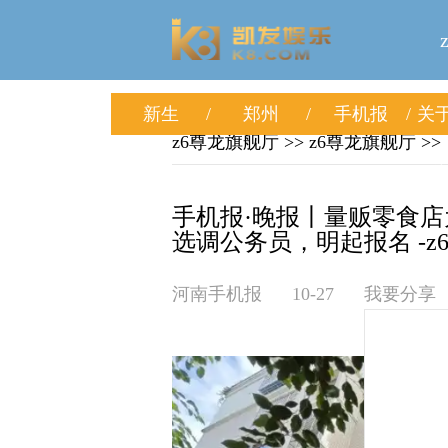
新生
郑州
手机报
关于
z6尊龙旗舰厅
>>
z6尊龙旗舰厅
>>
手机报·晚报丨量贩零食
选调公务员，明起报名 -z
河南手机报
10-27
我要分享