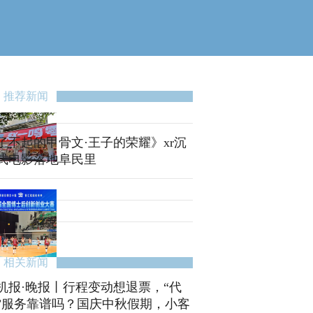
推荐新闻
了不起的甲骨文·王子的荣耀》xr沉
式电影落地阜民里
相关新闻
机报·晚报丨行程变动想退票，“代
”服务靠谱吗？国庆中秋假期，小客