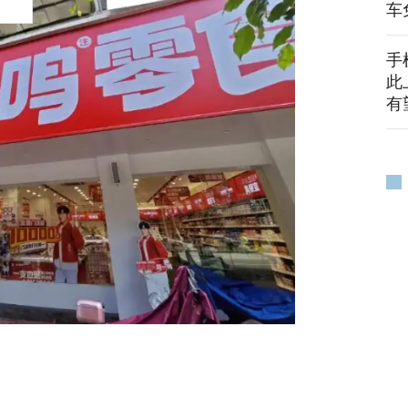
车
手
此
有