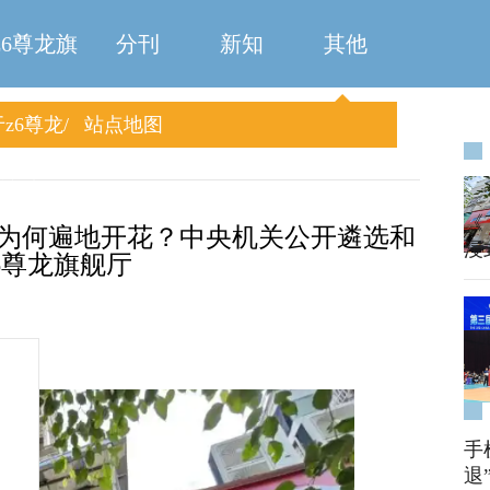
z6尊龙旗
分刊
新知
其他
z6尊龙
站点地图
舰厅
旗舰厅
《
店为何遍地开花？中央机关公开遴选和
浸
6尊龙旗舰厅
手
退