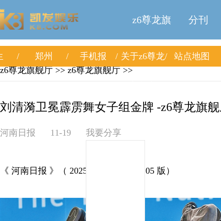
z6尊龙旗
分刊
生
郑州
手机报
关于z6尊龙
站点地图
舰厅
z6尊龙旗舰厅
>>
z6尊龙旗舰厅
>>
旗舰厅
刘清漪卫冕霹雳舞女子组金牌 -z6尊龙旗舰
河南日报
11-19
我要分享
《 河南日报 》（ 2025年11月19日 第 05 版）