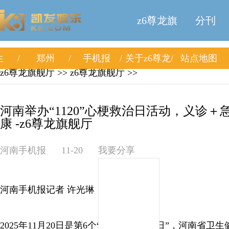
z6尊龙旗
分刊
生
郑州
手机报
关于z6尊龙
站点地图
舰厅
z6尊龙旗舰厅
>>
z6尊龙旗舰厅
>>
旗舰厅
河南举办“1120”心梗救治日活动，义诊
康 -z6尊龙旗舰厅
河南手机报
11-20
我要分享
河南手机报记者 许光琳
2025年11月20日是第6个“中国心梗救治日”，河南省