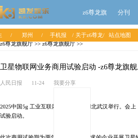
z6尊龙旗
分刊
生
郑州
手机报
关于z6尊龙
站点地图
舰厅
z6尊龙旗舰厅
>>
z6尊龙旗舰厅
>>
旗舰厅
卫星物联网业务商用试验启动 -z6尊龙旗舰
人民日报
11-24
我要分享
2025中国5g 工业互联网大会日前在湖北武汉举行。会
试验启动。
此次商用试验期为两年，支持符合要求的企业开展卫星