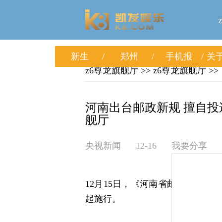
新生
郑州
手机报
关于
z6尊龙旗舰厅
>>
z6尊龙旗舰厅
>>
河南出台邮政新规 擅自投递
舰厅
央视新闻
12-16
我要分享
12月15日，《河南省邮政条例》（
起施行。