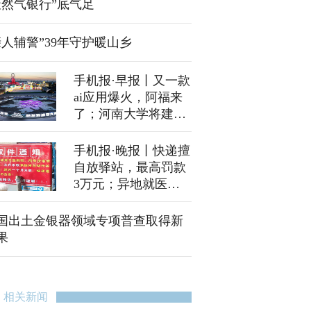
天然气银行”底气足
亲人辅警”39年守护暖山乡
手机报·早报丨又一款
ai应用爆火，阿福来
了；河南大学将建9
个新工科学院
手机报·晚报丨快递擅
自放驿站，最高罚款
3万元；异地就医费
用清算周期将逐步缩
短
国出土金银器领域专项普查取得新
果
相关新闻