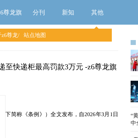
z6尊龙旗
分刊
新知
其他
z6尊龙
站点地图
舰厅
旗舰厅
至快递柜最高罚款3万元 -z6尊龙旗
以下简称《条例》）全文发布，自2026年3月1日
“
中