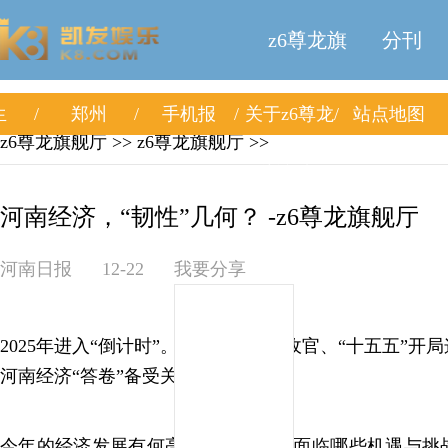
z6尊龙旗
分刊
生
郑州
手机报
关于z6尊龙
站点地图
舰厅
z6尊龙旗舰厅
>>
z6尊龙旗舰厅
>>
旗舰厅
河南经济，“韧性”几何？ -z6尊龙旗舰厅
河南日报
12-22
我要分享
2025年进入“倒计时”。站在“十四五”收官、“十五五”开
河南经济“答卷”备受关注。
今年的经济发展有何亮点？河南经济面临哪些机遇与挑