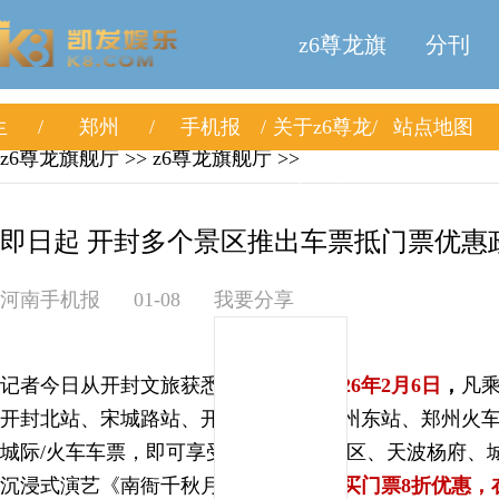
z6尊龙旗
分刊
生
郑州
手机报
关于z6尊龙
站点地图
舰厅
z6尊龙旗舰厅
>>
z6尊龙旗舰厅
>>
旗舰厅
即日起 开封多个景区推出车票抵门票优惠政
河南手机报
01-08
我要分享
记者今日从开封文旅获悉，
即日起至2026年2月6日
，
凡
开封北站、宋城路站、开封火车站、郑州东站、郑州火车
城际/火车车票，即可享受开封市龙亭景区、天波杨府、
沉浸式演艺《南衙千秋月》售票窗口
购买门票8折优惠，