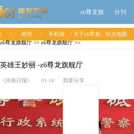
z6尊龙旗
分刊
生
郑州
手机报
关于z6尊龙
站点地图
舰厅
z6尊龙旗舰厅
>>
z6尊龙旗舰厅
>>
旗舰厅
英雄王妙丽 -z6尊龙旗舰厅
《河南日报》
01-14
我要分享