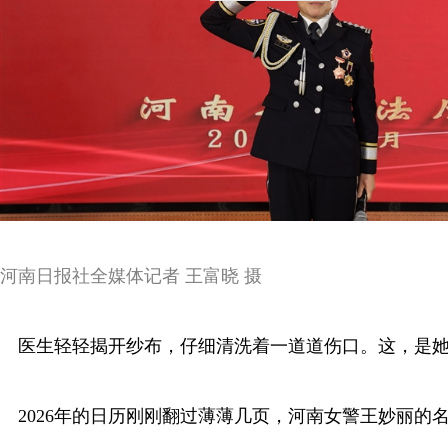
河南日报社全媒体记者 王富晓 摄
医生轻轻揭开纱布，仔细清洗着一道道伤口。这，是她
2026年的日历刚刚翻过薄薄几页，河南女警王妙丽的