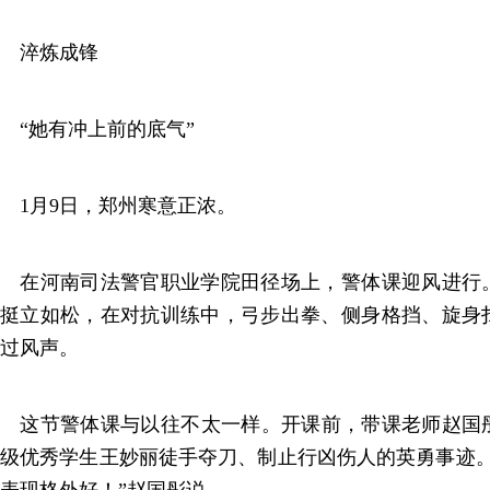
淬炼成锋
“她有冲上前的底气”
1月9日，郑州寒意正浓。
在河南司法警官职业学院田径场上，警体课迎风进行
挺立如松，在对抗训练中，弓步出拳、侧身格挡、旋身
过风声。
这节警体课与以往不太一样。开课前，带课老师赵国彤给
级优秀学生王妙丽徒手夺刀、制止行凶伤人的英勇事迹。
表现格外好！”赵国彤说。