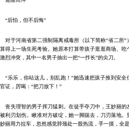
“后怕，但不后悔”
对于河南省第二强制隔离戒毒所（以下简称“省二所”
算得上一场生死考验。她原本打算带孩子逛逛商场、吃
激烈冲突，其中一名男子抽出一把“一拃长”的尖刀。
“乐乐，你站这儿，别乱跑！”她迅速把孩子推到安全
官证，厉喝：“把刀放下！”
丧失理智的男子挥刀猛刺。在徒手夺刀中，王妙丽的
被利刃划伤。瞅准对方破绽，她一脚踹去，刀刃落地。
妙丽用力拉车，忽然感觉脖颈处一股热流，手一摸，全