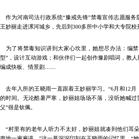
作为河南司法行政系统“豫戒先锋”禁毒宣传志愿服务
王妙丽走进漯河城乡，先后到300多所中小学和大专院校
为了将禁毒知识讲到大家心坎里，她想尽办法：编禁
型”，设计互动游戏；和伙伴们一起创作豫剧唱词，教人
编成快板、情景剧……
去年入所的王晓雨一直跟着王妙丽学习。“6月和12月
的时间。无论酷暑严寒，妙丽姐场场不落，没听她喊过苦
父”很是钦佩。
“村里有的老年人听力不太好，妙丽姐就凑到他们耳朵边
声地一遍遍讲。”这一幕深深印刻在王晓雨的记忆里，“她