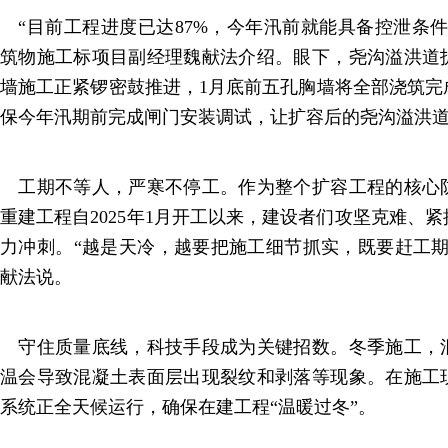
“目前工程进度已达87%，今年汛前就能具备控泄条件
筑物施工标项目副经理魏献法介绍。眼下，尧沟溢洪道
墙施工正紧锣密鼓推进，1月底前五孔胸墙将全部浇筑完
保今年汛期前完成闸门安装调试，让扩容后的尧沟溢洪
工期不等人，严寒不停工。作为整个扩容工程的核心
重建工程自2025年1月开工以来，建设者们攻坚克难、
力冲刺。“越是天冷，越要把施工细节抓实，既要赶工期
献法说。
守住质量底线，科技手段成为关键招数。冬季施工，
温会导致混凝土表面层出现裂纹和剥落等现象。在施工
系统正全天候运行，确保在建工程“温暖过冬”。