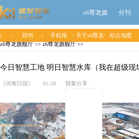
z6尊龙旗
分刊
生
郑州
手机报
关于z6尊龙
站点地图
舰厅
z6尊龙旗舰厅
>>
z6尊龙旗舰厅
>>
旗舰厅
今日智慧工地 明日智慧水库（我在超级现场
《河南日报》
01-28
我要分享