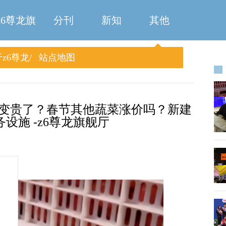
z6尊龙旗
分刊
新知
其他
z6尊龙
站点地图
舰厅
旗舰厅
啥变贵了？春节其他蔬菜涨价吗？新建
设施 -z6尊龙旗舰厅