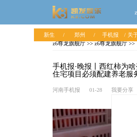
新生
郑州
手机报
关于
z6尊龙旗舰厅
>>
z6尊龙旗舰厅
>>
手机报·晚报丨西红柿为
住宅项目必须配建养老服务
河南手机报
01-28
我要分享