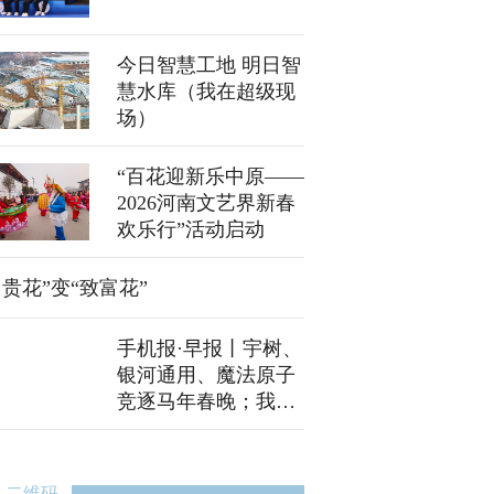
今日智慧工地 明日智
慧水库（我在超级现
场）
“百花迎新乐中原——
2026河南文艺界新春
欢乐行”活动启动
富贵花”变“致富花”
手机报·早报丨宇树、
银河通用、魔法原子
竞逐马年春晚；我国
尚未发现尼帕病毒病
病例
二维码