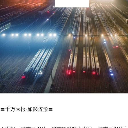
〓千万大报·如影随形〓