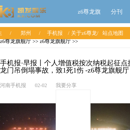
z6尊龙旗
分刊
生
郑州
手机报
关于z6尊龙
站点地图
舰厅
z6尊龙旗舰厅
>>
z6尊龙旗舰厅
>>
旗舰厅
手机报·早报丨个人增值税按次纳税起征点
龙门吊倒塌事故，致1死1伤 -z6尊龙旗舰厅
河南手机报
02-02
我要分享