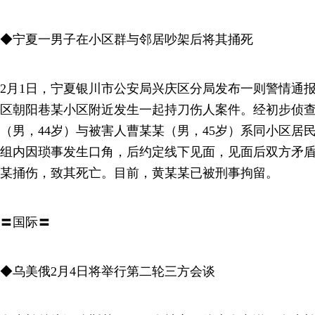
◆宁夏一男子在小区群与邻居吵架后将其捅死
2月1日，宁夏银川市公安局兴庆区分局发布一则警情通报称
区朝阳巷某小区附近发生一起持刀伤人案件。经初步侦
（男，44岁）与被害人曹某某（男，45岁）系同小区居
组内因琐事发生口角，后约定线下见面，见面后双方矛
某捅伤，致其死亡。目前，黄某某已被刑事拘留。
〓国际〓
◆乌美俄2月4日将举行第二轮三方会谈