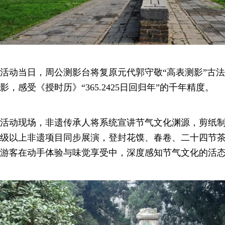
活动当日，周公测影台将复原元代郭守敬“高表测影”古
影，感受《授时历》“365.2425日回归年”的千年精度。
活动现场，非遗传承人将系统宣讲节气文化渊源，剪纸
级以上非遗项目同步展演，登封花馍、春卷、二十四节
游客在动手体验与味觉享受中，深度感知节气文化的活