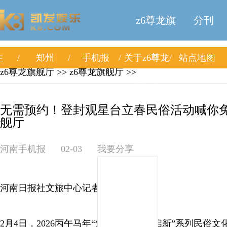
z6尊龙旗
分刊
生
郑州
手机报
关于z6尊龙
站点地图
舰厅
z6尊龙旗舰厅
>>
z6尊龙旗舰厅
>>
旗舰厅
无需预约！登封观星台立春民俗活动喊你免费
舰厅
河南手机报
02-03
我要分享
河南日报社文旅中心记者 周玉筝
2月4日，2026丙午马年“豫见立春·万象启新”系列民俗