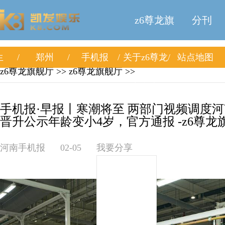
z6尊龙旗
分刊
生
郑州
手机报
关于z6尊龙
站点地图
舰厅
z6尊龙旗舰厅
>>
z6尊龙旗舰厅
>>
旗舰厅
手机报·早报丨寒潮将至 两部门视频调度
晋升公示年龄变小4岁，官方通报 -z6尊龙
河南手机报
02-05
我要分享