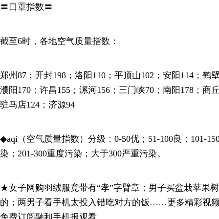
〓口罩指数〓
截至6时，各地空气质量指数：
郑州87；开封198；洛阳110；平顶山102；安阳114；鹤壁
濮阳170；许昌155；漯河156；三门峡70；南阳178；商丘
驻马店124；济源94
◆aqi（空气质量指数）分级：0-50优；51-100良；101-1
染；201-300重度污染；大于300严重污染。
★女子网购羽绒服竟带有“孝”字臂章；男子买盆栽苹果
的；两男子看手机太投入错吃对方的饭……更多精彩视频，发
免费订阅融和手机报观看。