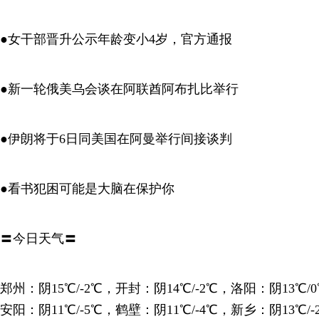
●女干部晋升公示年龄变小4岁，官方通报
●新一轮俄美乌会谈在阿联酋阿布扎比举行
●伊朗将于6日同美国在阿曼举行间接谈判
●看书犯困可能是大脑在保护你
〓今日天气〓
郑州：阴15℃/-2℃，开封：阴14℃/-2℃，洛阳：阴13℃/
安阳：阴11℃/-5℃，鹤壁：阴11℃/-4℃，新乡：阴13℃/