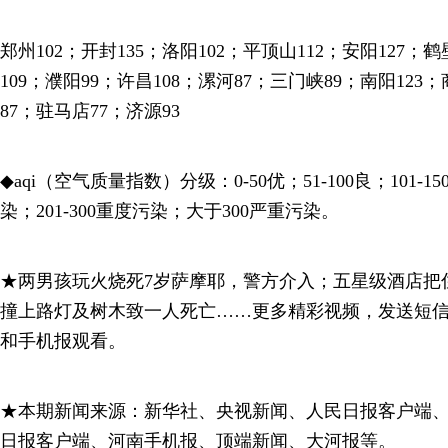
郑州102；开封135；洛阳102；平顶山112；安阳127；鹤
109；濮阳99；许昌108；漯河87；三门峡89；南阳123；
87；驻马店77；济源93
◆aqi（空气质量指数）分级：0-50优；51-100良；101-1
染；201-300重度污染；大于300严重污染。
★两男孩玩火烧死7岁萨摩耶，警方介入；五星级酒店把
撞上路灯及树木致一人死亡……更多精彩视频，发送短信86
和手机报观看。
★本期新闻来源：新华社、央视新闻、人民日报客户端
日报客户端、河南手机报、顶端新闻、大河报等。