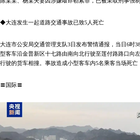
陈某某、杨某夫妻因涉嫌敲诈勒索罪，已被采取刑事强
◆大连发生一起道路交通事故已致5人死亡
大连市公安局交通管理支队3日发布警情通报，当日6时3
型客车沿金普新区十七路由南向北行驶至莲付路路口向
行驶的货车相撞。事故造成小型客车内5名乘客当场死亡
〓国际〓