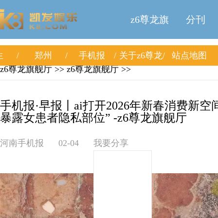
z6尊龙旗
分刊
生
郑州
手机报
关于z6尊龙
站点地图
舰厅
z6尊龙旗舰厅
>>
z6尊龙旗舰厅
>>
旗舰厅
手机报·早报丨ai打开2026年新春消费新
暴露女患者隐私部位” -z6尊龙旗舰厅
河南手机报
02-04
我要分享